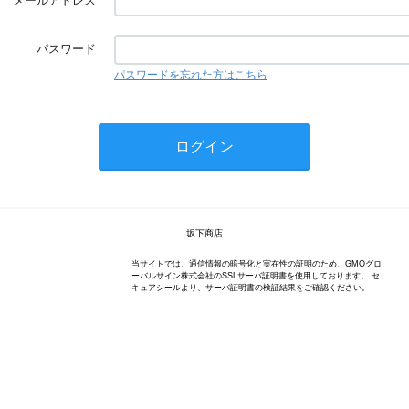
メールアドレス
パスワード
パスワードを忘れた方はこちら
坂下商店
当サイトでは、通信情報の暗号化と実在性の証明のため、GMOグロ
ーバルサイン株式会社のSSLサーバ証明書を使用しております。 セ
キュアシールより、サーバ証明書の検証結果をご確認ください。