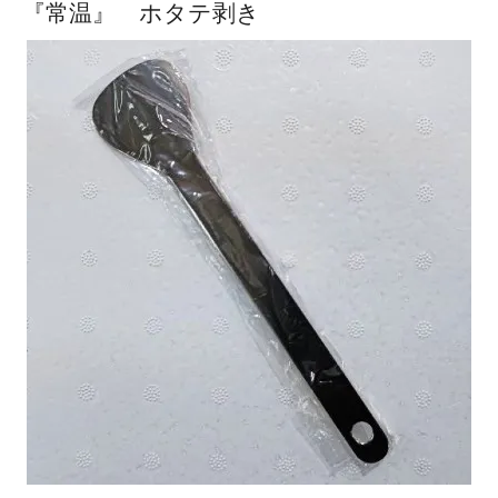
『常温』 ホタテ剥き