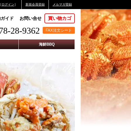
［
ログイン
］
新規会員登録
メルマガ登録
物ガイド
お問い合せ
買い物カゴ
78-28-9362
FAX注文シート
海鮮BBQ