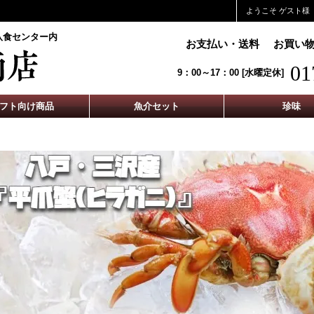
ようこそ ゲスト様
八食センター内
お支払い・送料
お買い
01
9：00～17：00 [水曜定休]
フト向け商品
魚介セット
珍味