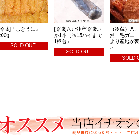
[冷蔵]『むきうに』
[冷凍]八戸沖産冷凍い
（冷蔵）八
200g
か1本（※15ハイまで
然 毛ガニ 
1梱包）
より産地が
SOLD OUT
>
SOLD OUT
SOLD 