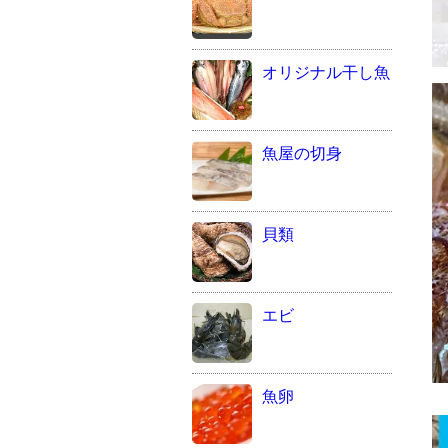
オリジナル干し魚
魚屋の切身
貝類
エビ
魚卵