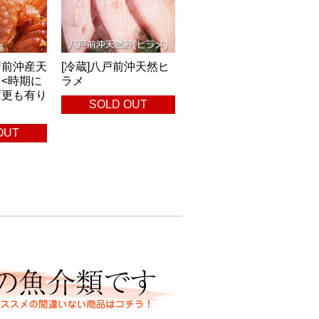
戸前沖産天
[冷蔵]八戸前沖天然ヒ
<時期に
ラメ
変更も有り
SOLD OUT
OUT