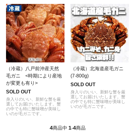
（冷蔵）八戸前沖産天然
（冷蔵）北海道産毛ガニ
毛ガニ <時期により産地
(7-800g)
が変更も有り>
SOLD OUT
SOLD OUT
身入りのいい、新鮮な蟹を厳
選してお届けいたします。蟹
身入りのいい、新鮮な蟹を厳
の中でも特に蟹味噌が美味し
選してお届けいたします。蟹
いのが毛ガニです。
の中でも特に蟹味噌が美味し
いのが毛ガニです。
4
1
4
商品中
-
商品