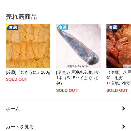
売れ筋商品
[冷蔵]『むきうに』200g
[冷凍]八戸沖産冷凍いか
（冷蔵）八戸
1本（※15ハイまで1梱
然 毛ガニ 
SOLD OUT
包）
り産地が変更
SOLD OUT
SOLD OUT
ホーム
カートを見る