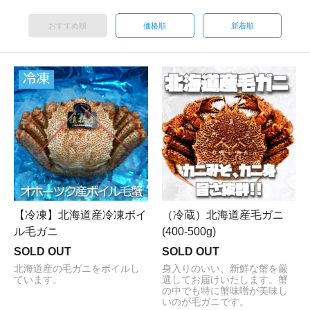
おすすめ順
価格順
新着順
【冷凍】北海道産冷凍ボイ
（冷蔵）北海道産毛ガニ
ル毛ガニ
(400-500g)
SOLD OUT
SOLD OUT
北海道産の毛ガニをボイルし
身入りのいい、新鮮な蟹を厳
ています。
選してお届けいたします。蟹
の中でも特に蟹味噌が美味し
いのが毛ガニです。